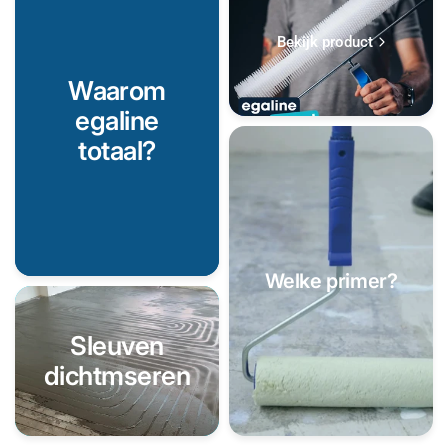
Bekijk product
Waarom
egaline
totaal?
Welke primer?
Sleuven
dichtmseren