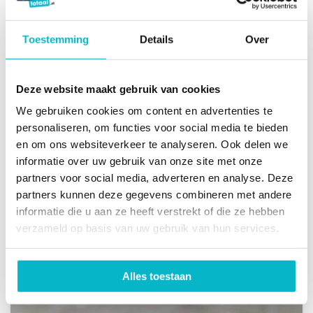
Toestemming
Details
Over
Deze website maakt gebruik van cookies
De beste egaline van
We gebruiken cookies om content en advertenties te
personaliseren, om functies voor social media te bieden
Nederland!
en om ons websiteverkeer te analyseren. Ook delen we
informatie over uw gebruik van onze site met onze
partners voor social media, adverteren en analyse. Deze
Ervaar zelf het leggemak van onze egalisaties
partners kunnen deze gegevens combineren met andere
informatie die u aan ze heeft verstrekt of die ze hebben
verzameld op basis van uw gebruik van hun services.
Alles toestaan